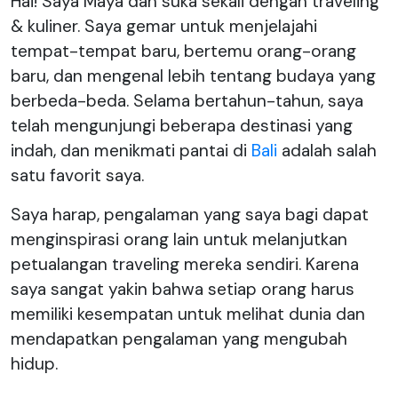
Hai! Saya Maya dan suka sekali dengan traveling
& kuliner. Saya gemar untuk menjelajahi
tempat-tempat baru, bertemu orang-orang
baru, dan mengenal lebih tentang budaya yang
berbeda-beda. Selama bertahun-tahun, saya
telah mengunjungi beberapa destinasi yang
indah, dan menikmati pantai di
Bali
adalah salah
satu favorit saya.
Saya harap, pengalaman yang saya bagi dapat
menginspirasi orang lain untuk melanjutkan
petualangan traveling mereka sendiri. Karena
saya sangat yakin bahwa setiap orang harus
memiliki kesempatan untuk melihat dunia dan
mendapatkan pengalaman yang mengubah
hidup.